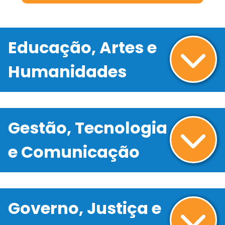
Educação, Artes e
Humanidades
Gestão, Tecnologia
e Comunicação
Governo, Justiça e