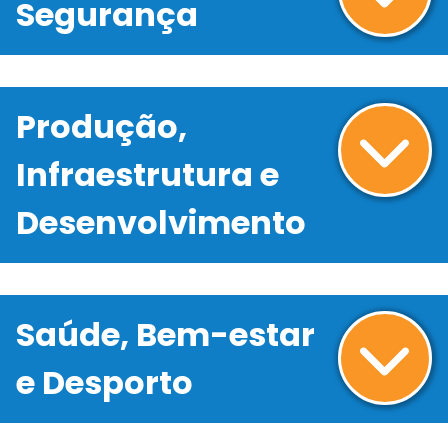
Segurança
Produção,
Infraestrutura e
Desenvolvimento
Saúde, Bem-estar
e Desporto