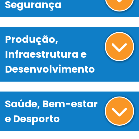
Segurança
Produção,
Infraestrutura e
Desenvolvimento
Saúde, Bem-estar
e Desporto