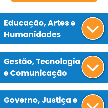
Educação, Artes e
Humanidades
Gestão, Tecnologia
e Comunicação
Governo, Justiça e