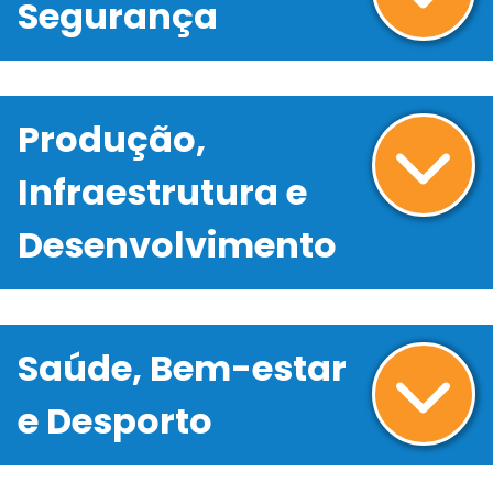
Segurança
Produção,
Infraestrutura e
Desenvolvimento
Saúde, Bem-estar
e Desporto