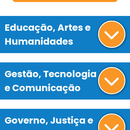
Educação, Artes e
Humanidades
Gestão, Tecnologia
e Comunicação
Governo, Justiça e