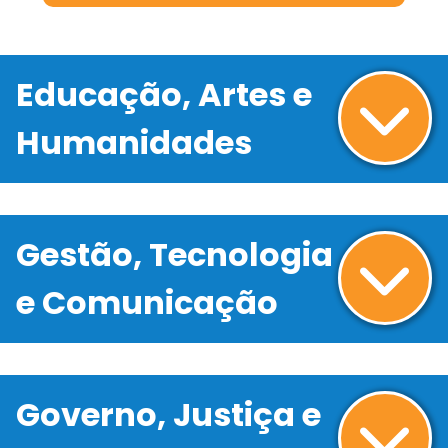
Educação, Artes e
Humanidades
Gestão, Tecnologia
e Comunicação
Governo, Justiça e