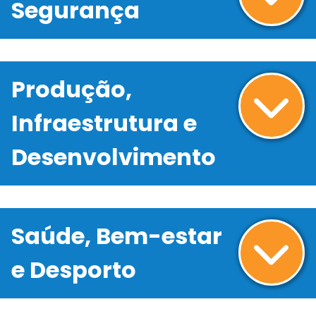
Segurança
Produção,
Infraestrutura e
Desenvolvimento
Saúde, Bem-estar
e Desporto