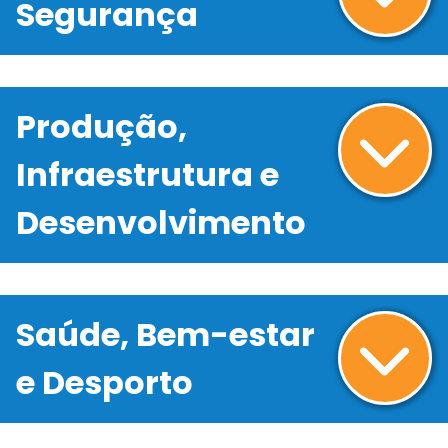
Segurança
Produção,
Infraestrutura e
Desenvolvimento
Saúde, Bem-estar
e Desporto