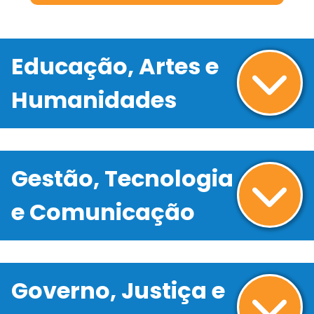
Educação, Artes e
Humanidades
Gestão, Tecnologia
e Comunicação
Governo, Justiça e