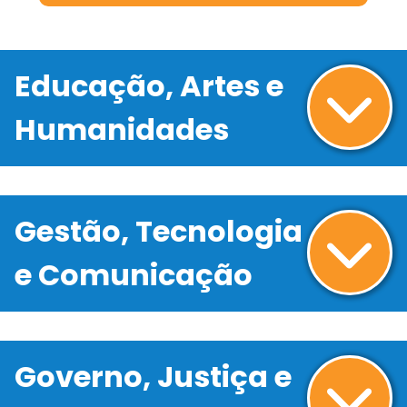
Educação, Artes e
Humanidades
Gestão, Tecnologia
e Comunicação
Governo, Justiça e