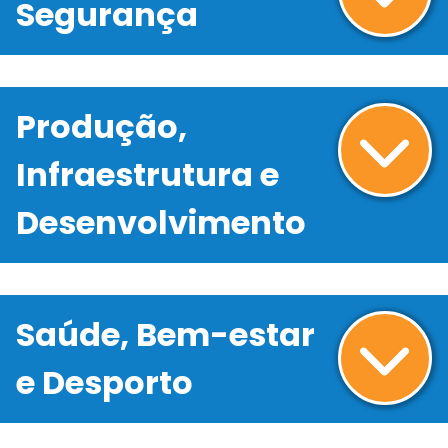
Segurança
Produção,
Infraestrutura e
Desenvolvimento
Saúde, Bem-estar
e Desporto