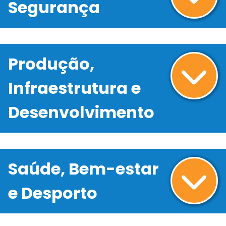
Segurança
Produção,
Infraestrutura e
Desenvolvimento
Saúde, Bem-estar
e Desporto