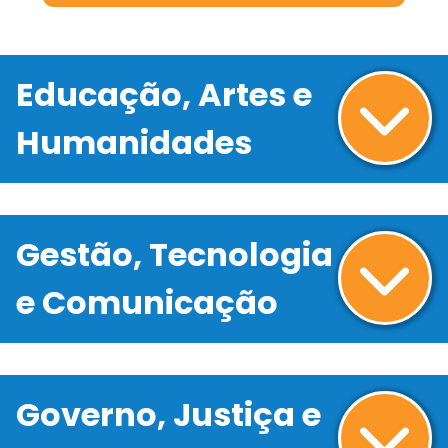
Educação, Artes e
Humanidades
Gestão, Tecnologia
e Comunicação
Governo, Justiça e