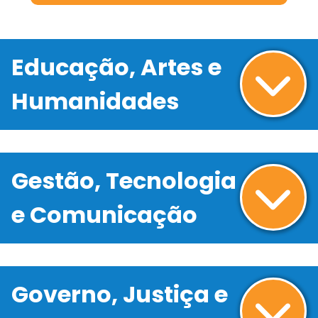
Educação, Artes e
Humanidades
Gestão, Tecnologia
e Comunicação
Governo, Justiça e