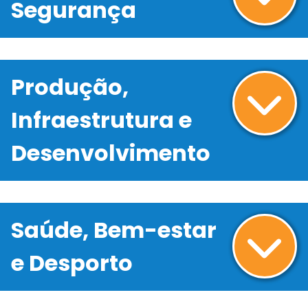
Segurança
Produção,
Infraestrutura e
Desenvolvimento
Saúde, Bem-estar
e Desporto