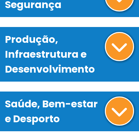
Segurança
Produção,
Infraestrutura e
Desenvolvimento
Saúde, Bem-estar
e Desporto