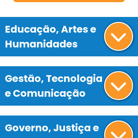
Educação, Artes e
Humanidades
Gestão, Tecnologia
e Comunicação
Governo, Justiça e