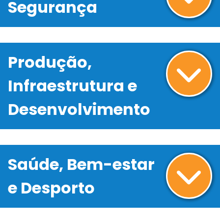
Segurança
Produção,
Infraestrutura e
Desenvolvimento
Saúde, Bem-estar
e Desporto