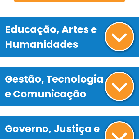
Educação, Artes e
Humanidades
Gestão, Tecnologia
e Comunicação
Governo, Justiça e