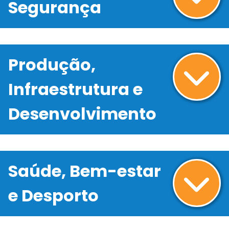
Segurança
Produção,
Infraestrutura e
Desenvolvimento
Saúde, Bem-estar
e Desporto