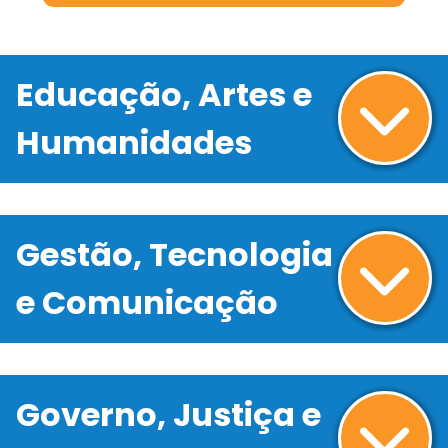
Educação, Artes e
Humanidades
Gestão, Tecnologia
e Comunicação
Governo, Justiça e