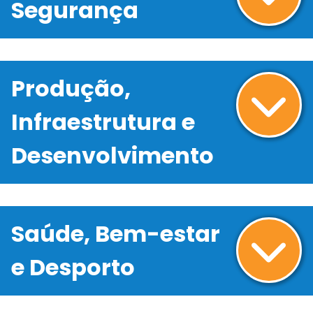
Segurança
Produção,
Infraestrutura e
Desenvolvimento
Saúde, Bem-estar
e Desporto