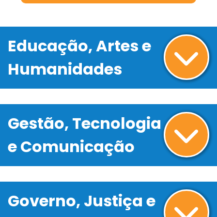
Educação, Artes e
Humanidades
Gestão, Tecnologia
e Comunicação
Governo, Justiça e