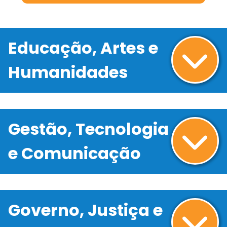
Educação, Artes e
Humanidades
Gestão, Tecnologia
e Comunicação
Governo, Justiça e