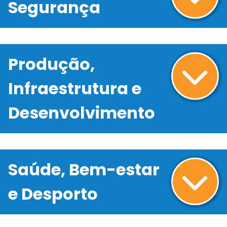
Segurança
Produção,
Infraestrutura e
Desenvolvimento
Saúde, Bem-estar
e Desporto