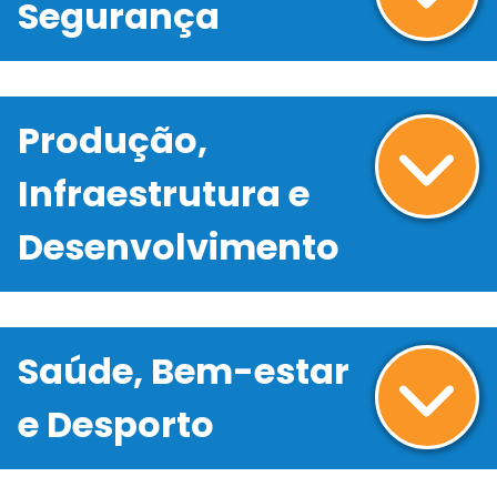
Segurança
Produção,
Infraestrutura e
Desenvolvimento
Saúde, Bem-estar
e Desporto