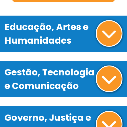
Educação, Artes e
Humanidades
Gestão, Tecnologia
e Comunicação
Governo, Justiça e