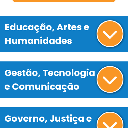
Educação, Artes e
Humanidades
Gestão, Tecnologia
e Comunicação
Governo, Justiça e