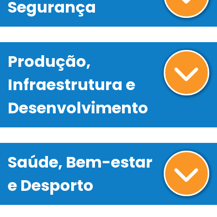
Segurança
Produção,
Infraestrutura e
Desenvolvimento
Saúde, Bem-estar
e Desporto