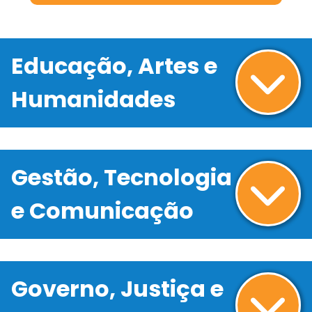
Educação, Artes e
Humanidades
Gestão, Tecnologia
e Comunicação
Governo, Justiça e