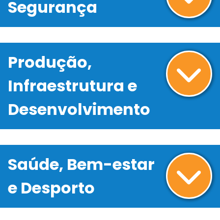
Segurança
Produção,
Infraestrutura e
Desenvolvimento
Saúde, Bem-estar
e Desporto