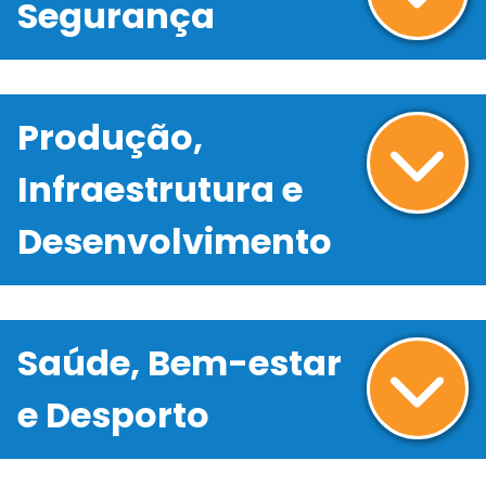
Segurança
Produção,
Infraestrutura e
Desenvolvimento
Saúde, Bem-estar
e Desporto