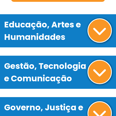
Educação, Artes e
Humanidades
Gestão, Tecnologia
e Comunicação
Governo, Justiça e