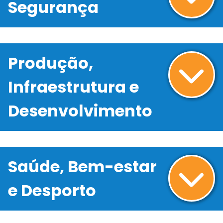
Segurança
Produção,
Infraestrutura e
Desenvolvimento
Saúde, Bem-estar
e Desporto