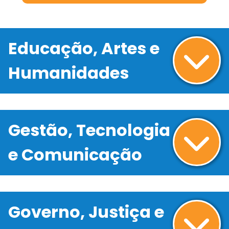
Educação, Artes e
Humanidades
Gestão, Tecnologia
e Comunicação
Governo, Justiça e