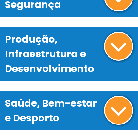
Segurança
Produção,
Infraestrutura e
Desenvolvimento
Saúde, Bem-estar
e Desporto