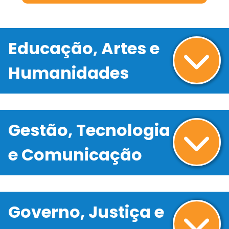
Educação, Artes e
Humanidades
Gestão, Tecnologia
e Comunicação
Governo, Justiça e