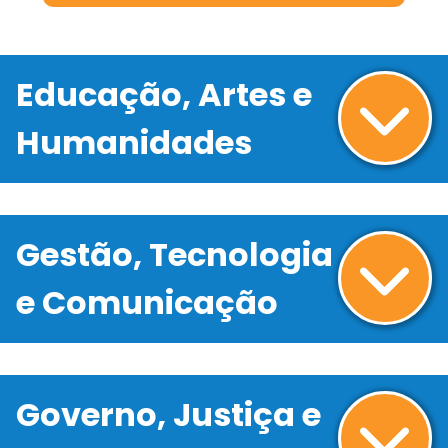
Educação, Artes e
Humanidades
Gestão, Tecnologia
e Comunicação
Governo, Justiça e