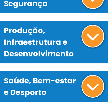
Segurança
Produção,
Infraestrutura e
Desenvolvimento
Saúde, Bem-estar
e Desporto