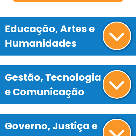
Educação, Artes e
Humanidades
Gestão, Tecnologia
e Comunicação
Governo, Justiça e