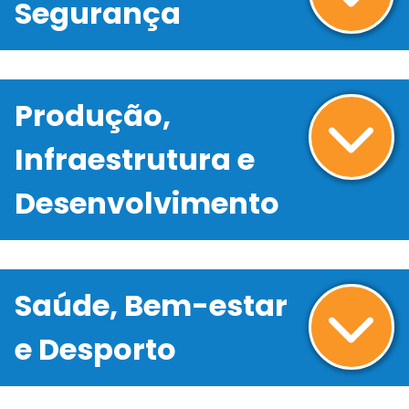
Segurança
Produção,
Infraestrutura e
Desenvolvimento
Saúde, Bem-estar
e Desporto