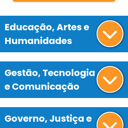
Educação, Artes e
Humanidades
Gestão, Tecnologia
e Comunicação
Governo, Justiça e