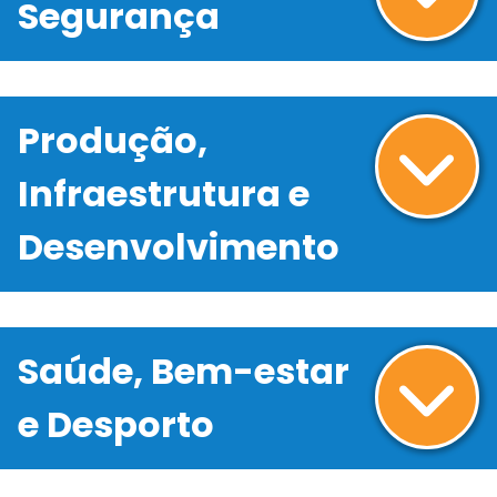
Segurança
Produção,
Infraestrutura e
Desenvolvimento
Saúde, Bem-estar
e Desporto