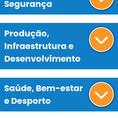
Segurança
Produção,
Infraestrutura e
Desenvolvimento
Saúde, Bem-estar
e Desporto