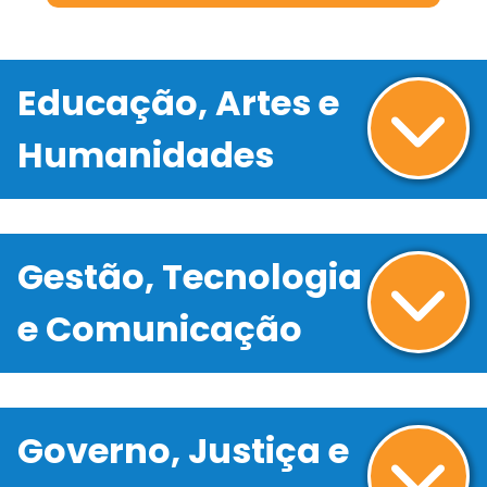
Educação, Artes e
Humanidades
Gestão, Tecnologia
e Comunicação
Governo, Justiça e