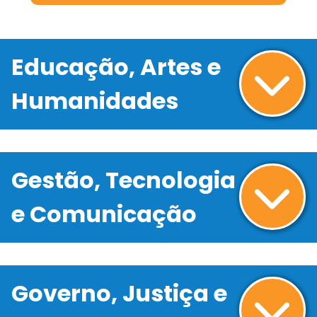
Educação, Artes e
Humanidades
Gestão, Tecnologia
e Comunicação
Governo, Justiça e