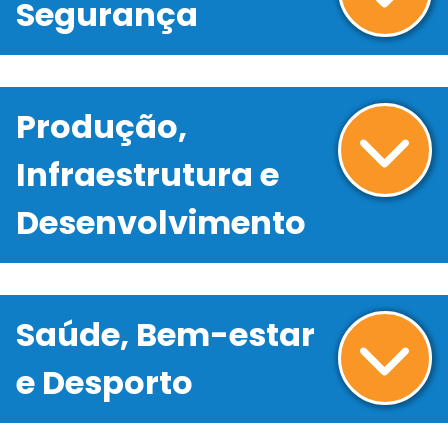
Segurança
Produção,
Infraestrutura e
Desenvolvimento
Saúde, Bem-estar
e Desporto