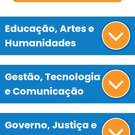
Educação, Artes e
Humanidades
Gestão, Tecnologia
e Comunicação
Governo, Justiça e