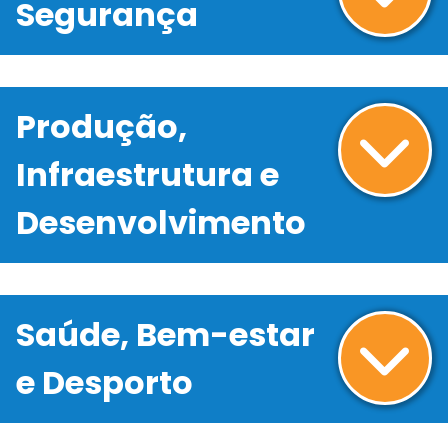
Segurança
Produção,
Infraestrutura e
Desenvolvimento
Saúde, Bem-estar
e Desporto