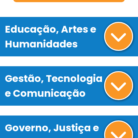
Educação, Artes e
Humanidades
Gestão, Tecnologia
e Comunicação
Governo, Justiça e