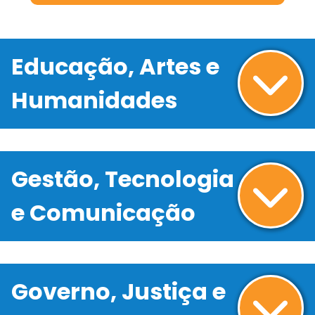
Educação, Artes e
Humanidades
Gestão, Tecnologia
e Comunicação
Governo, Justiça e