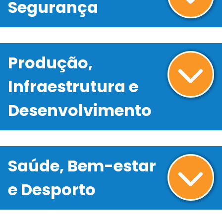
Segurança
Produção,
Infraestrutura e
Desenvolvimento
Saúde, Bem-estar
e Desporto