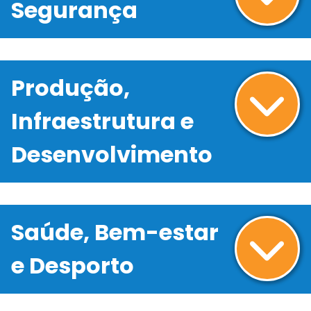
Segurança
Produção,
Infraestrutura e
Desenvolvimento
Saúde, Bem-estar
e Desporto