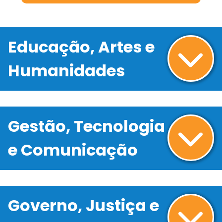
Educação, Artes e
Humanidades
Gestão, Tecnologia
e Comunicação
Governo, Justiça e