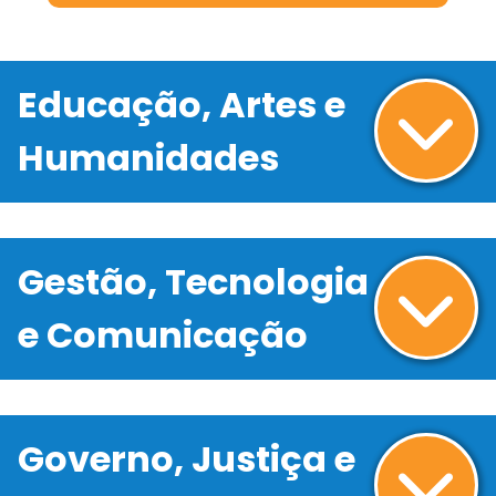
Educação, Artes e
Humanidades
Gestão, Tecnologia
e Comunicação
Governo, Justiça e