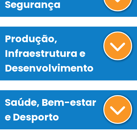
Segurança
Produção,
Infraestrutura e
Desenvolvimento
Saúde, Bem-estar
e Desporto