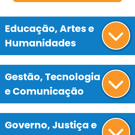
Educação, Artes e
Humanidades
Gestão, Tecnologia
e Comunicação
Governo, Justiça e