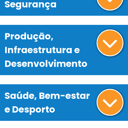
Segurança
Produção,
Infraestrutura e
Desenvolvimento
Saúde, Bem-estar
e Desporto