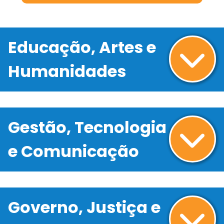
Educação, Artes e
Humanidades
Gestão, Tecnologia
e Comunicação
Governo, Justiça e