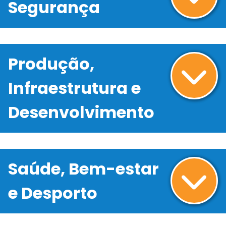
Segurança
Produção,
Infraestrutura e
Desenvolvimento
Saúde, Bem-estar
e Desporto