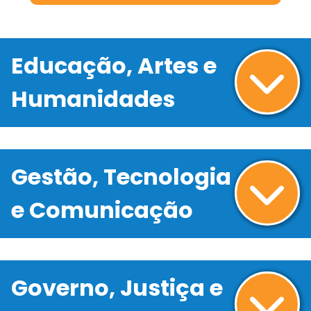
Educação, Artes e
Humanidades
Gestão, Tecnologia
e Comunicação
Governo, Justiça e