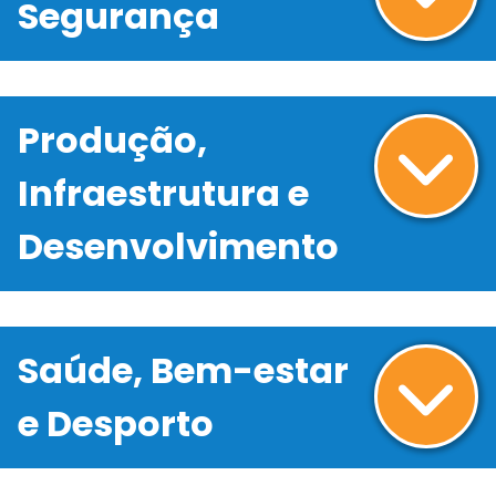
Segurança
Produção,
Infraestrutura e
Desenvolvimento
Saúde, Bem-estar
e Desporto