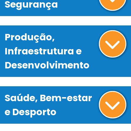
Segurança
Produção,
Infraestrutura e
Desenvolvimento
Saúde, Bem-estar
e Desporto