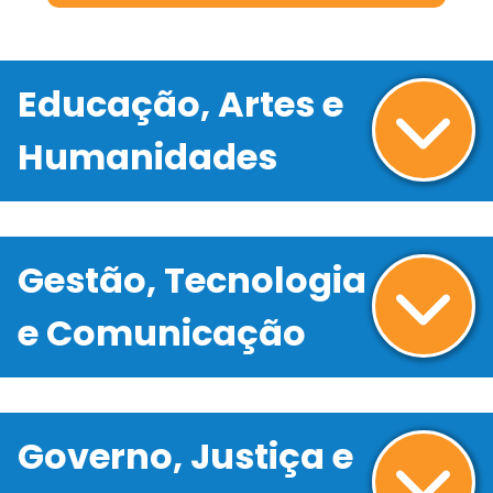
Educação, Artes e
Humanidades
Gestão, Tecnologia
e Comunicação
Governo, Justiça e