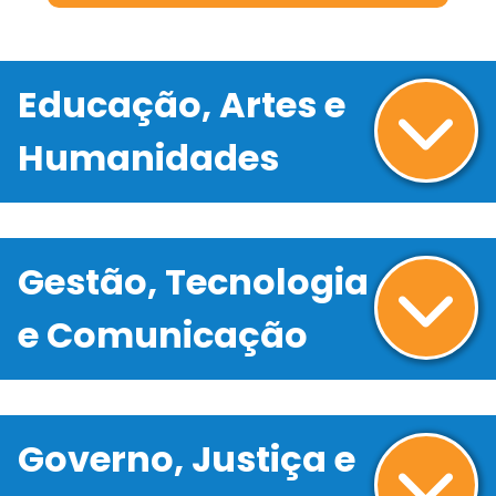
Educação, Artes e
Humanidades
Gestão, Tecnologia
e Comunicação
Governo, Justiça e