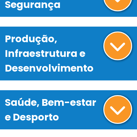
Segurança
Produção,
Infraestrutura e
Desenvolvimento
Saúde, Bem-estar
e Desporto