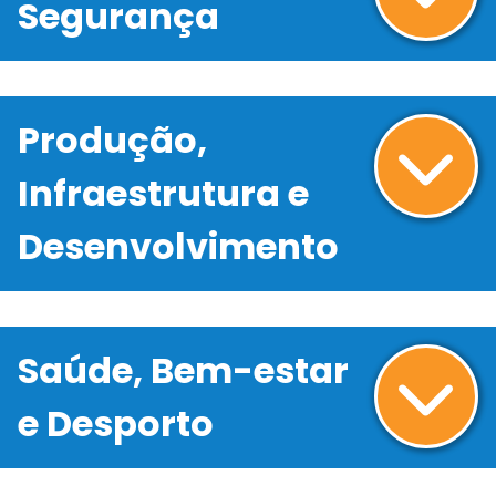
Segurança
Produção,
Infraestrutura e
Desenvolvimento
Saúde, Bem-estar
e Desporto