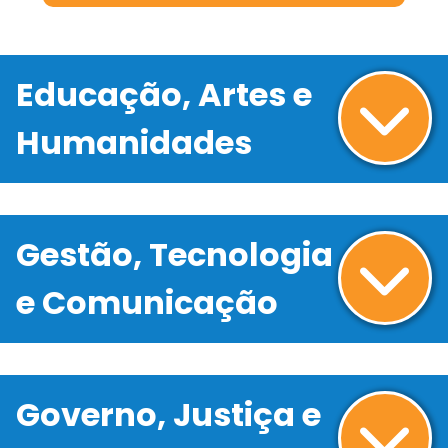
Educação, Artes e
Humanidades
Gestão, Tecnologia
e Comunicação
Governo, Justiça e