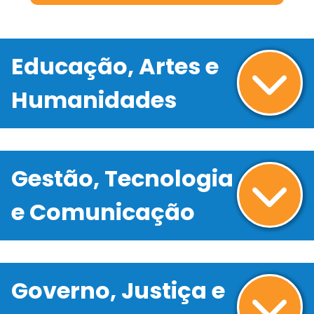
Educação, Artes e
Humanidades
Gestão, Tecnologia
e Comunicação
Governo, Justiça e