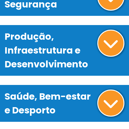
Segurança
Produção,
Infraestrutura e
Desenvolvimento
Saúde, Bem-estar
e Desporto