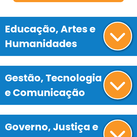
Educação, Artes e
Humanidades
Gestão, Tecnologia
e Comunicação
Governo, Justiça e