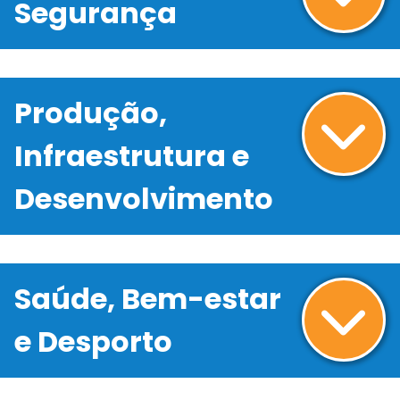
Segurança
Produção,
Infraestrutura e
Desenvolvimento
Saúde, Bem-estar
e Desporto