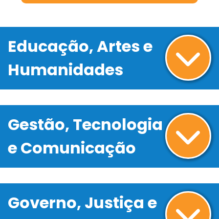
Educação, Artes e
Humanidades
Gestão, Tecnologia
e Comunicação
Governo, Justiça e