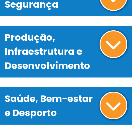
Segurança
Produção,
Infraestrutura e
Desenvolvimento
Saúde, Bem-estar
e Desporto