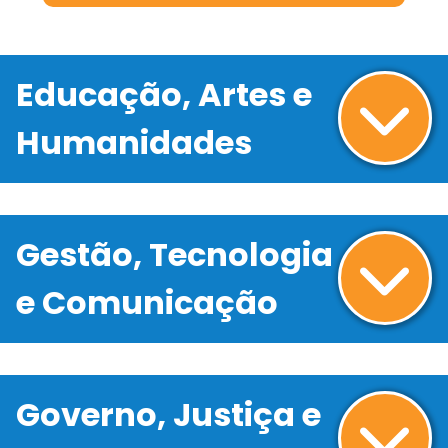
Educação, Artes e
Humanidades
Gestão, Tecnologia
e Comunicação
Governo, Justiça e