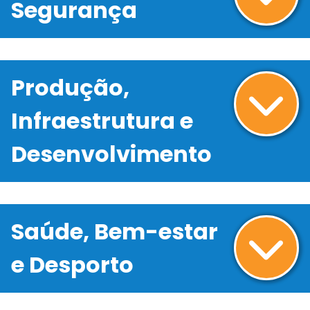
Segurança
Produção,
Infraestrutura e
Desenvolvimento
Saúde, Bem-estar
e Desporto