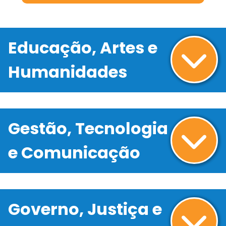
Educação, Artes e
Humanidades
Gestão, Tecnologia
e Comunicação
Governo, Justiça e