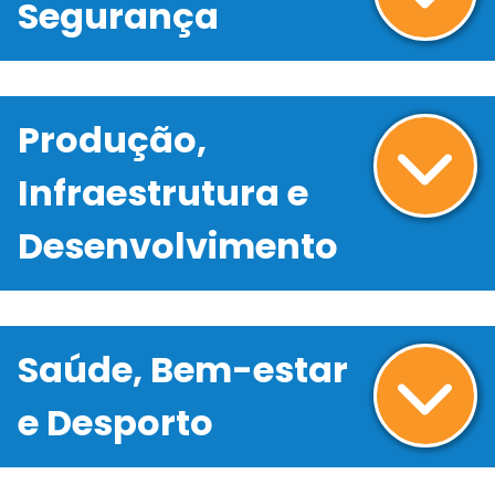
Segurança
Produção,
Infraestrutura e
Desenvolvimento
Saúde, Bem-estar
e Desporto