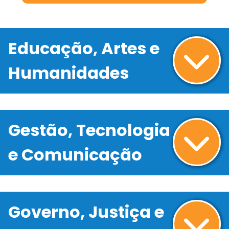
Educação, Artes e
Humanidades
Gestão, Tecnologia
e Comunicação
Governo, Justiça e