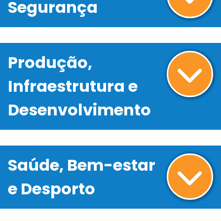
Segurança
Produção,
Infraestrutura e
Desenvolvimento
Saúde, Bem-estar
e Desporto