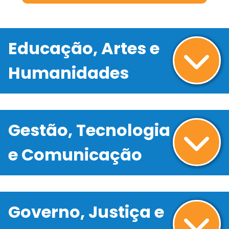
Educação, Artes e
Humanidades
Gestão, Tecnologia
e Comunicação
Governo, Justiça e