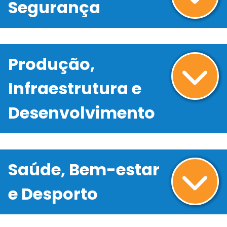
Segurança
Produção,
Infraestrutura e
Desenvolvimento
Saúde, Bem-estar
e Desporto