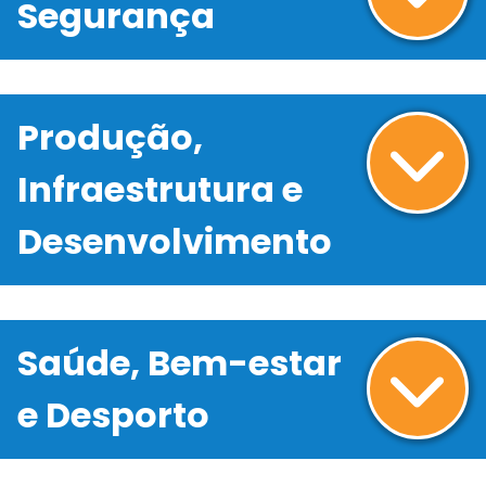
Segurança
Produção,
Infraestrutura e
Desenvolvimento
Saúde, Bem-estar
e Desporto