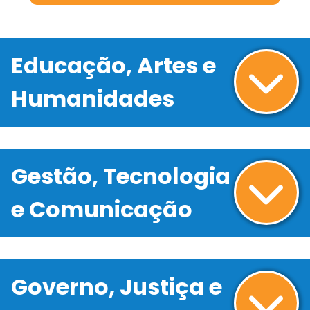
Educação, Artes e
Humanidades
Gestão, Tecnologia
e Comunicação
Governo, Justiça e