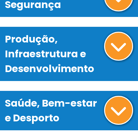
Segurança
Produção,
Infraestrutura e
Desenvolvimento
Saúde, Bem-estar
e Desporto