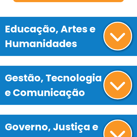
Educação, Artes e
Humanidades
Gestão, Tecnologia
e Comunicação
Governo, Justiça e