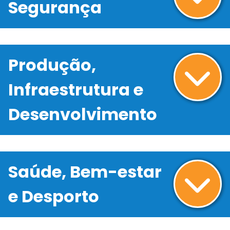
Segurança
Produção,
Infraestrutura e
Desenvolvimento
Saúde, Bem-estar
e Desporto