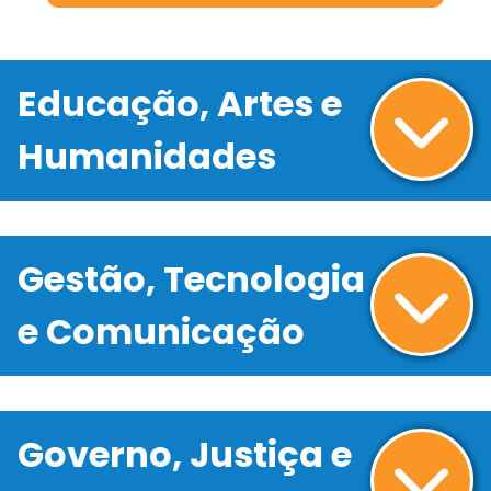
Educação, Artes e
Humanidades
Gestão, Tecnologia
e Comunicação
Governo, Justiça e