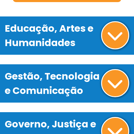
Educação, Artes e
Humanidades
Gestão, Tecnologia
e Comunicação
Governo, Justiça e