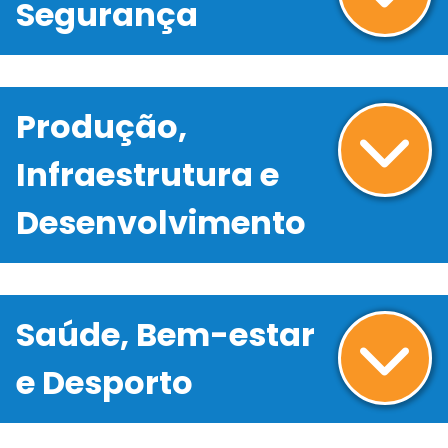
Segurança
Produção,
Infraestrutura e
Desenvolvimento
Saúde, Bem-estar
e Desporto