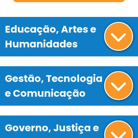
Educação, Artes e
Humanidades
Gestão, Tecnologia
e Comunicação
Governo, Justiça e