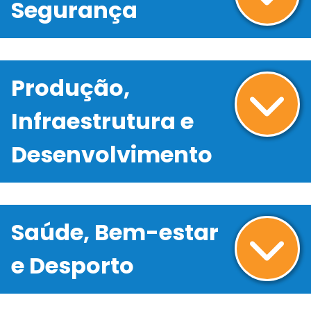
Segurança
Produção,
Infraestrutura e
Desenvolvimento
Saúde, Bem-estar
e Desporto