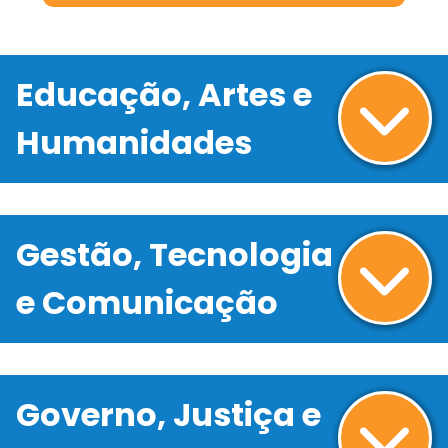
Educação, Artes e
Humanidades
Gestão, Tecnologia
e Comunicação
Governo, Justiça e