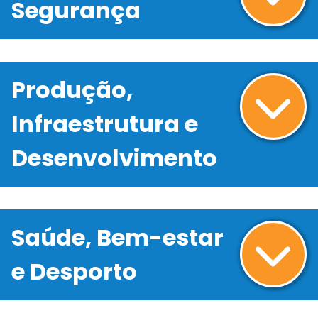
Segurança
Produção,
Infraestrutura e
Desenvolvimento
Saúde, Bem-estar
e Desporto