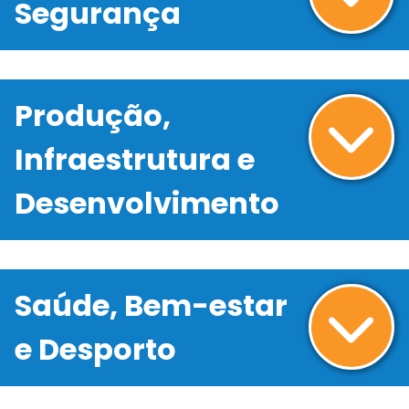
Segurança
Produção,
Infraestrutura e
Desenvolvimento
Saúde, Bem-estar
e Desporto