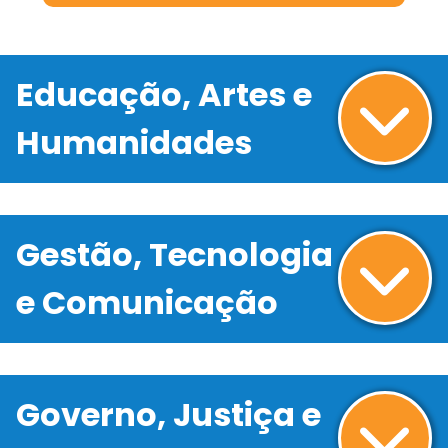
Educação, Artes e
Humanidades
Gestão, Tecnologia
e Comunicação
Governo, Justiça e