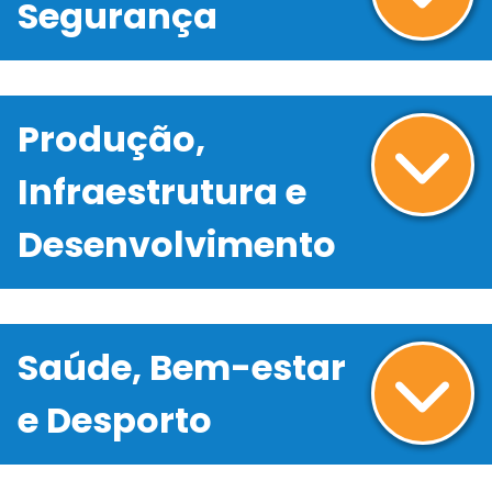
Segurança
Produção,
Infraestrutura e
Desenvolvimento
Saúde, Bem-estar
e Desporto