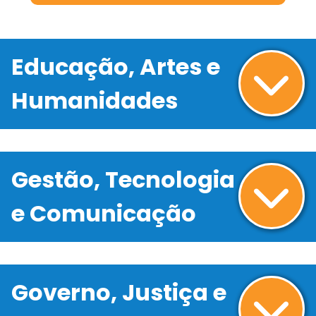
Educação, Artes e
Humanidades
Gestão, Tecnologia
e Comunicação
Governo, Justiça e